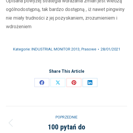
Opisana powyżej strategia wdrażania zmian jest wiedzą
ogólnodostępną, tak bardzo dostępną , iż nawet pingwiny
nie miały trudności z jej pozyskaniem, zrozumieniem i
wdrożeniem
Kategorie:
INDUSTRIAL MONITOR 2013
,
Prasowe
28/01/2021
Share This Article
Share
Share
Share
Share
on
on
on
on
Facebook
X
Pinterest
LinkedIn
Nawigacja
POPRZEDNIE
wpisów
100 pytań do
Poprzedni