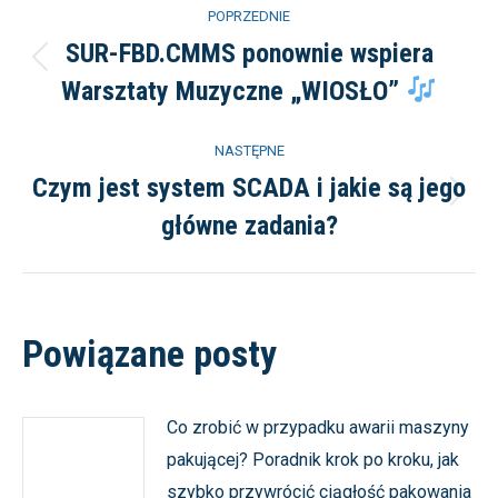
Nawigacja
POPRZEDNIE
wpisów
SUR-FBD.CMMS ponownie wspiera
Poprzedni
Warsztaty Muzyczne „WIOSŁO”
wpis:
NASTĘPNE
Czym jest system SCADA i jakie są jego
Następny
główne zadania?
wpis:
Powiązane posty
Co zrobić w przypadku awarii maszyny
pakującej? Poradnik krok po kroku, jak
szybko przywrócić ciągłość pakowania