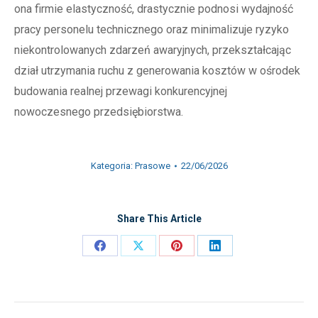
ona firmie elastyczność, drastycznie podnosi wydajność
pracy personelu technicznego oraz minimalizuje ryzyko
niekontrolowanych zdarzeń awaryjnych, przekształcając
dział utrzymania ruchu z generowania kosztów w ośrodek
budowania realnej przewagi konkurencyjnej
nowoczesnego przedsiębiorstwa.
Kategoria:
Prasowe
22/06/2026
Share This Article
Share
Share
Share
Share
on
on
on
on
Facebook
X
Pinterest
LinkedIn