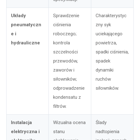
Układy
Sprawdzenie
Charakterystyc
pneumatyczn
ciśnienia
zny syk
e i
roboczego;
uciekającego
hydrauliczne
kontrola
powietrza,
szczelności
spadki ciśnienia,
przewodów,
spadek
zaworów i
dynamiki
siłowników;
ruchów
odprowadzenie
siłowników.
kondensatu z
filtrów.
Instalacja
Wizualna ocena
Ślady
elektryczna i
stanu
nadtopienia