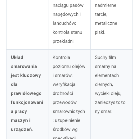
naciągu pasów
nadmierne
napędowych i
tarcie,
łańcuchów;
metaliczne
kontrola stanu
piski.
przekładni.
Układ
Kontrola
Suchy film
smarowania
poziomu olejów
smarny na
jest kluczowy
i smarów;
elementach
dla
weryfikacja
ciernych,
prawidłowego
drożności
wycieki oleju,
funkcjonowani
przewodów
zanieczyszczo
a pracy
smarowniczych
ny smar.
maszyn i
; uzupełnienie
urządzeń.
środków wg
specyfikacji.