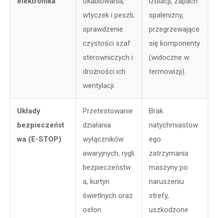
elektronika
okablowania,
izolacji, zapach
wtyczek i peszli;
spalenizny,
sprawdzenie
przegrzewające
czystości szaf
się komponenty
sterowniczych i
(widoczne w
drożności ich
termowizji).
wentylacji.
Układy
Przetestowanie
Brak
bezpieczeńst
działania
natychmiastow
wa (E-STOP)
wyłączników
ego
awaryjnych, rygli
zatrzymania
bezpieczeństw
maszyny po
a, kurtyn
naruszeniu
świetlnych oraz
strefy,
osłon
uszkodzone