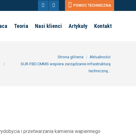
POMOC TECHNICZNA
Facebook
YouTube
page
page
aca
Teoria
Nasi klienci
Artykuły
Kontakt
opens
opens
in
in
new
new
esteś tutaj:
Strona główna
Aktualności
window
window
SUR-FBD.CMMS wspiera zarządzanie infrastrukturą
techniczną…
y wydobycia i przetwarzania kamienia wapiennego