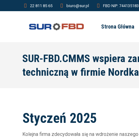
22 811 85 65
biuro@sur.pl
FBD NIP: 7441351838
Strona Główna
SUR-FBD.CMMS wspiera zarz
techniczną w firmie Nordkal
Styczeń 2025
Kolejna firma zdecydowała się na wdrożenie naszeg