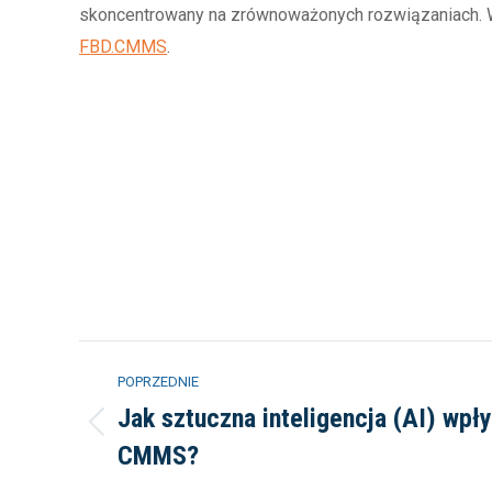
skoncentrowany na zrównoważonych rozwiązaniach.
FBD.CMMS
.
Nawigacja
POPRZEDNIE
wpisów
Jak sztuczna inteligencja (AI) wp
Poprzedni
CMMS?
wpis: