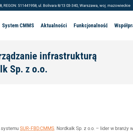
, REGON: 511441958, ul. Bolivara 8/13 03-340, Warszawa, woj. mazowieckie
System CMMS
Aktualności
Funkcjonalność
Współpr
ądzanie infrastrukturą
J
k Sp. z o.o.
o systemu
SUR-FBD.CMMS
. Nordkalk Sp. z o.o. – lider w branż