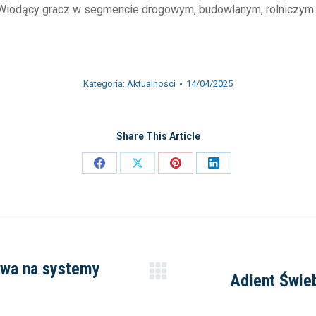
 Wiodący gracz w segmencie drogowym, budowlanym, rolniczy
Kategoria:
Aktualności
14/04/2025
Share This Article
Share
Share
Share
Share
on
on
on
on
Facebook
X
Pinterest
LinkedIn
ływa na systemy
Adient Świ
Następny
wpis: