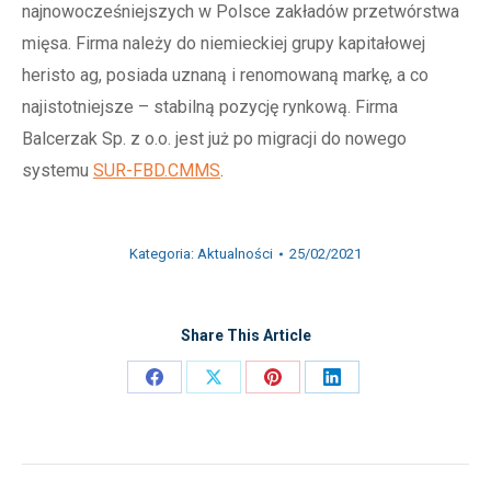
najnowocześniejszych w Polsce zakładów przetwórstwa
mięsa. Firma należy do niemieckiej grupy kapitałowej
heristo ag, posiada uznaną i renomowaną markę, a co
najistotniejsze – stabilną pozycję rynkową. Firma
Balcerzak Sp. z o.o. jest już po migracji do nowego
systemu
SUR-FBD.CMMS
.
Kategoria:
Aktualności
25/02/2021
Share This Article
Share
Share
Share
Share
on
on
on
on
Facebook
X
Pinterest
LinkedIn