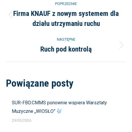
Nawigacja
POPRZEDNIE
wpisów
Firma KNAUF z nowym systemem dla
Poprzedni
działu utrzymaniu ruchu
wpis:
NASTĘPNE
Ruch pod kontrolą
Następny
wpis:
Powiązane posty
SUR-FBD.CMMS ponownie wspiera Warsztaty
Muzyczne „WIOSŁO”
29/05/2026