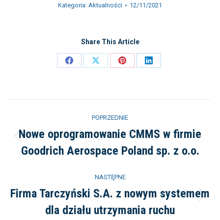
Kategoria:
Aktualności
12/11/2021
Share This Article
Share
Share
Share
Share
on
on
on
on
Facebook
X
Pinterest
LinkedIn
Nawigacja
POPRZEDNIE
wpisów
Nowe oprogramowanie CMMS w firmie
Poprzedni
Goodrich Aerospace Poland sp. z o.o.
wpis:
NASTĘPNE
Firma Tarczyński S.A. z nowym systemem
Następny
dla działu utrzymania ruchu
wpis: